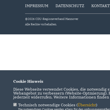
IMPRESSUM
DATENSCHUTZ
KONTAKT
@2026 CDU-Regionsverband Hannover
Alle Rechte vorbehalten.
Cookie Hinweis
Diese Webseite verwendet Cookies, die notwendig si
Webangebot zu verbessern (Website-Optmierung). Fü
jederzeit widerrufen. Weitere Informationen finden
Technisch notwendige Cookies (
Übersicht
)
Die notwendigen Cookies werden allein für den ordnungsgemäßen 