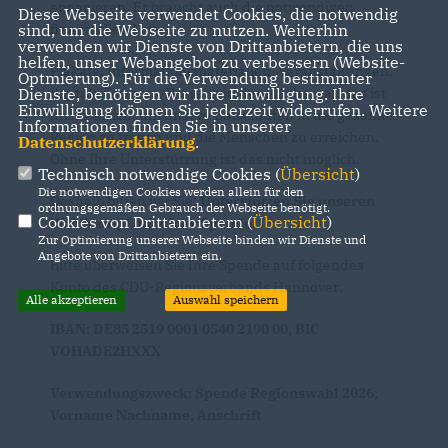
engagieren. Er braucht auch die notwendigen
Diese Webseite verwendet Cookies, die notwendig
finanziellen Mittel.
sind, um die Webseite zu nutzen. Weiterhin
verwenden wir Dienste von Drittanbietern, die uns
helfen, unser Webangebot zu verbessern (Website-
Plakate, Informationsmaterialien, Veranstaltungen,
Optmierung). Für die Verwendung bestimmter
digitale Formate, Präsenz in der Fläche – all das ist
Dienste, benötigen wir Ihre Einwilligung. Ihre
Einwilligung können Sie jederzeit widerrufen. Weitere
unerlässlich, um unsere Botschaften in die gesamte
Informationen finden Sie in unserer
Region zu tragen und die Menschen zu erreichen.
Datenschutzerklärung
.
Ohne Ihre Unterstützung ist das nicht möglich.
Technisch notwendige Cookies (
Übersicht
)
Die notwendigen Cookies werden allein für den
Deshalb bitten wir Sie:
Unterstützen Sie unseren
ordnungsgemäßen Gebrauch der Webseite benötigt.
Cookies von Drittanbietern (
Übersicht
)
Wahlkampf mit einer Spende.
Zur Optimierung unserer Webseite binden wir Dienste und
Angebote von Drittanbietern ein.
Bitte überweisen Sie Ihre Spende auf folgendes
Konto des CDU-Regionsverbands Hannover:
Alle akzeptieren
Auswahl speichern
IBAN: DE85 2519 0001 0540 2190 00, BIC
VOHADE2HXXX
Verwendungszweck: Spende Regionswahl 2026;
Vorname Nachname, Anschrift