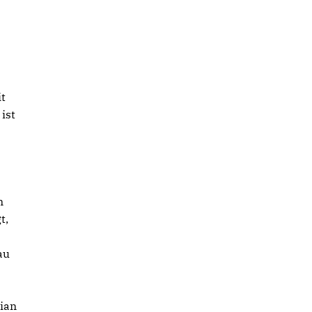
t
ist
n
t,
au
ian