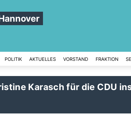
Hannover
POLITIK
AKTUELLES
VORSTAND
FRAKTION
S
ristine Karasch für die CDU in