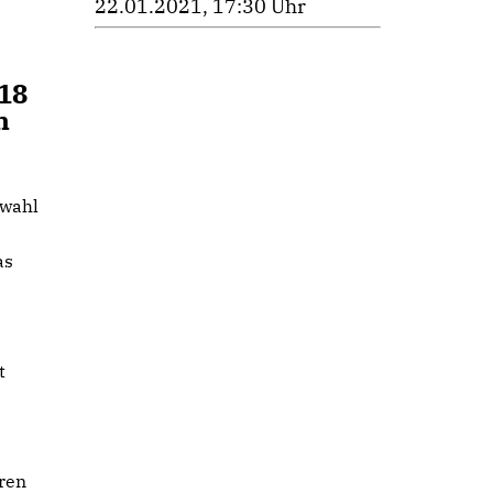
22.01.2021, 17:30 Uhr
018
n
lwahl
as
t
ren